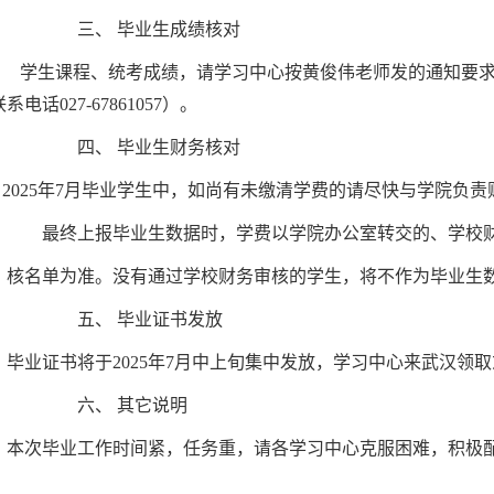
三、
毕业生成绩核对
学生课程、统考成绩，请学习中心按黄俊伟老师发的通知要
联系电话
027-6786
1057
）。
四、
毕业生财务核对
2025年7月
毕业学生中，如尚有未缴清学费的请尽快与学院负责
最终上报毕业生数据时，学费以学院办公室转交的、学校
核名单为准。没有通过学校财务审核的学生，将不作为毕业生
五、
毕业证书发放
毕业证书将于
202
5
年
7月中
上
旬集中发放，学习中心来武汉领取
六、
其它说明
本次毕业工作时间紧，任务重，请各学习中心克服困难，积极