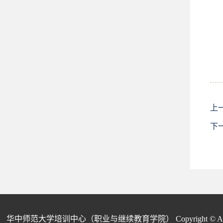
上
下
华中师范大学培训中心（职业与继续教育学院） Copyright © All Rights Re