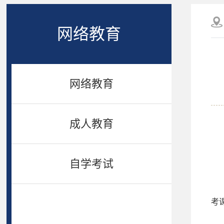
网络教育
网络教育
成人教育
自学考试
考