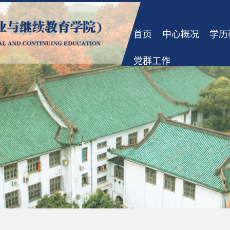
首页
中心概况
学历
党群工作