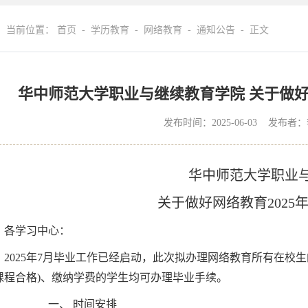
当前位置：
首页
-
学历教育
-
网络教育
-
通知公告
- 正文
华中师范大学职业与继续教育学院 关于做好
发布时间：2025-06-03 发
华中师范大学职业
关于做好网络教育
202
5
各学习中心：
20
2
5
年
7月毕业工作已经启动，此次拟办理网络教育所有在校
课程合格
)
、缴纳学费的学生均可办理毕业手续。
一、
时间安排