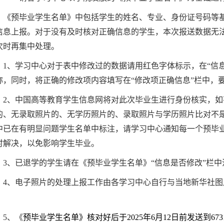
《预毕业学生名单》中包括学生的姓名、专业、身份证号码等
信息上报。对于没有及时核对正确信息的学生，本次报送数据无
次时再集中处理。
1、学习中心对于表中修改过的数据请用红色字体标示，在“信息
称，同时，将正确的修改项内容填写在“修改项正确信息”栏中，
2、中国高等教育学生信息网将对此次毕业生进行身份核实，
的、无录取照片的、无学历照片的、录取照片与学历照片比对不是
中已在有明显问题学生名单中标注，请学习中心通知每一个预毕
时解决，以免影响学生毕业。
3、已退学的学生请在《预毕业学生名单》“信息是否修改”栏中
4、电子照片的处理上报工作由各学习中心自行与当地新华社
。
5、《
预毕业学生名单》核对好后于
202
5
年
6月
1
2
日前发送到
6
73