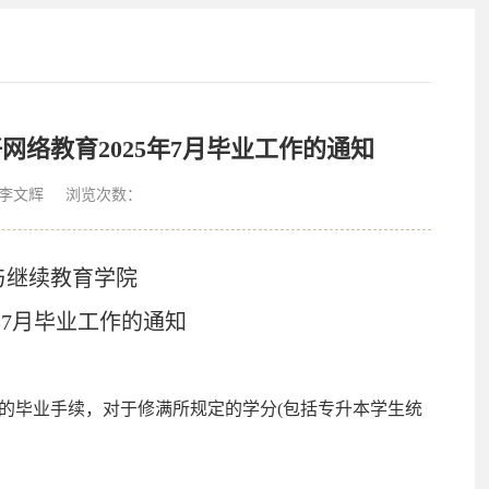
网络教育2025年7月毕业工作的通知
布者：李文辉 浏览次数：
与继续教育学院
年
7
月毕业工作的通知
生的毕业手续，对于修满所规定的学分
(
包括专升本学生统