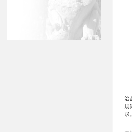
治
规
求