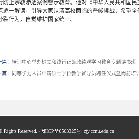
行防止宗教渗透案例警示教育。他对《中华人民共和国民
点逐一解读，引导大家认清高校面临的严峻挑战，希望全
分裂行为，自觉维护国家统一。
一篇：
培训中心举办树立和践行正确政绩观学习教育专题读书班
一篇：
同等学力人员申请硕士学位教学督导员聘任仪式暨岗前培
served. - 鄂ICP备0503325号. zjy.ccnu.edu.cn