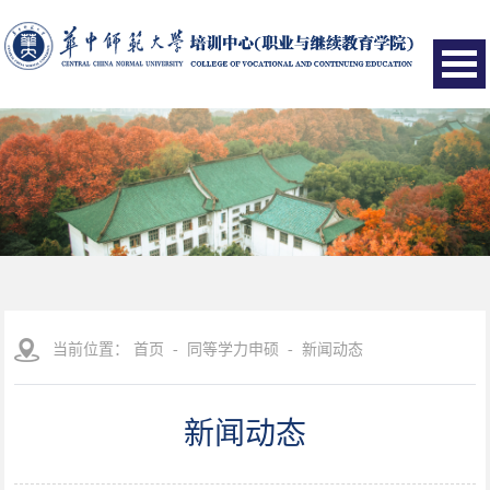
当前位置：
首页
-
同等学力申硕
-
新闻动态
新闻动态