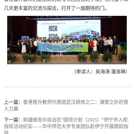
几天更丰富的交流与探访，打开了一扇期待的门。
（审读人：吴海涛 潘洛琳）
上一篇：
香港晋升教师代表团武汉研修之二：课堂之外的育
人力量
下一篇：
新疆维吾尔自治区“国培计划（2025）”伊宁市入校
指导活动纪实——华中师范大学专家团队赴伊宁开展跟踪指
导