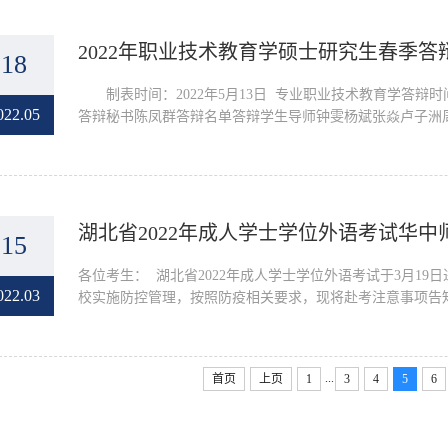
2022年职业技术教育学硕士研究生春季答
18
制表时间：2022年5月13日 专业职业技术教育学答辩时间
022.05
答辩秘书陈凤群答辩名单答辩学生导师钟雯杨斌张焱卢子洲
湖北省2022年成人学士学位外语考试华
15
各位考生： 湖北省2022年成人学士学位外语考试于3月19日进
022.03
校实施防控管理，按照防疫相关要求，现将赴考注意事项告知如
...
首页
上页
1
3
4
5
6