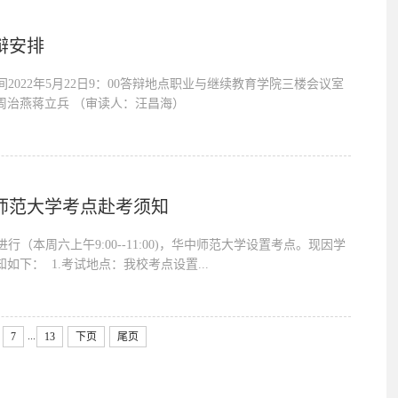
辩安排
2022年5月22日9：00答辩地点职业与继续教育学院三楼会议室
周治燕蒋立兵 （审读人：汪昌海）
中师范大学考点赴考须知
行（本周六上午9:00--11:00)，华中师范大学设置考点。现因学
下： 1.考试地点：我校考点设置...
...
7
13
下页
尾页