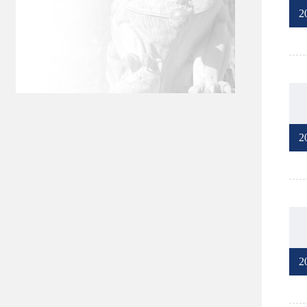
2
2
2