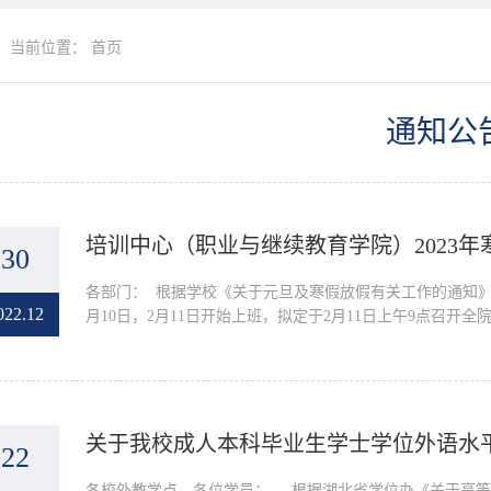
当前位置：
首页
通知公
培训中心（职业与继续教育学院）2023
30
​各部门： 根据学校《关于元旦及寒假放假有关工作的通知》精神，
022.12
月10日，2月11日开始上班，拟定于2月11日上午9点召开全
关于我校成人本科毕业生学士学位外语水
22
​各校外教学点、各位学员： 根据湖北省学位办《关于高